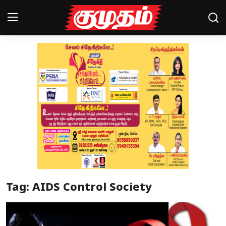
Home
Magazines
Games
Cinema
Videos
Health
Tag: AIDS Control Society
Sports
Special Story