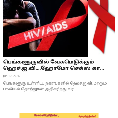
Business
Crime
Tamilnadu
National
World
பெங்களூருவில் வேகமெடுக்கும்
Astrology
ஹெச்.ஐ.வி....ஹோமோ செக்ஸ் கா...
Jun 27, 2026
Spirituality
பெங்களூரு உள்ளிட்ட நகரங்களில் ஹெச்.ஐ.வி. மற்றும்
Weather
பாலியல் தொற்றுகள் அதிகரித்து வர...
Politics