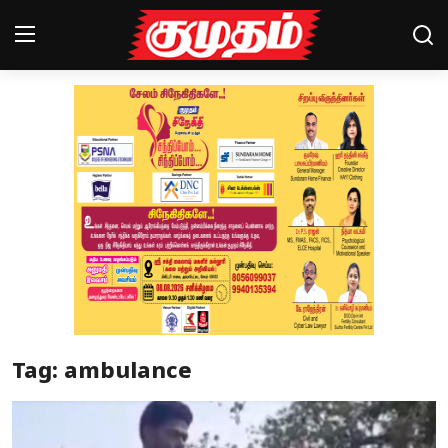
Home
Magazines
Games
Cinema
Videos
Health
Tag: ambulance
Sports
Special Story