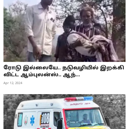
Business
Crime
Tamilnadu
National
World
ரோடு இல்லையே.. நடுவழியில் இறக்கி
Astrology
விட்ட ஆம்புலன்ஸ்.. ஆந்...
Apr 12, 2024
Spirituality
Weather
Politics