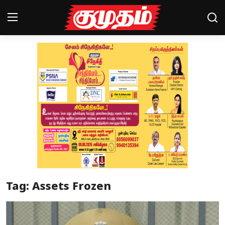
Home
Magazines
Games
Cinema
Videos
Health
Tag: Assets Frozen
Sports
Special Story