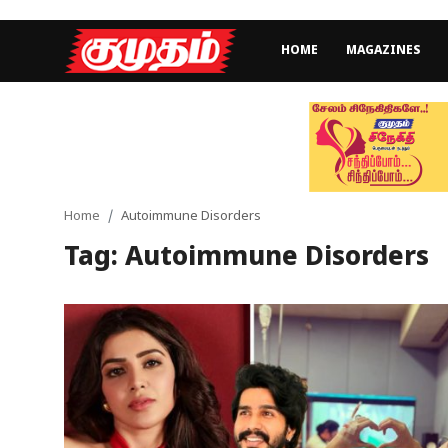
HOME
MAGAZINES
Home
Magazines
Games
Home
Autoimmune Disorders
Tag: Autoimmune Disorders
Cinema
Videos
Health
Sports
Special Story