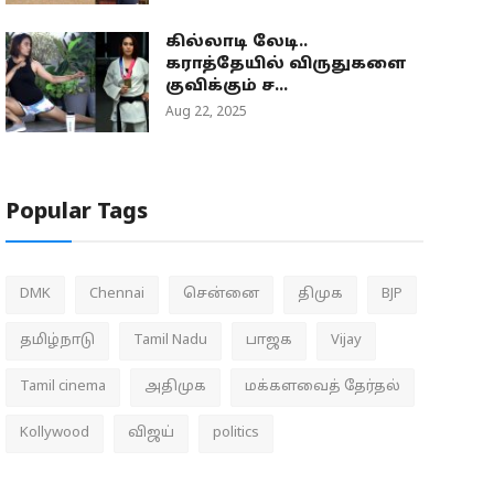
கில்லாடி லேடி..
கராத்தேயில் விருதுகளை
குவிக்கும் ச...
Aug 22, 2025
Popular Tags
DMK
Chennai
சென்னை
திமுக
BJP
தமிழ்நாடு
Tamil Nadu
பாஜக
Vijay
Tamil cinema
அதிமுக
மக்களவைத் தேர்தல்
Kollywood
விஜய்
politics