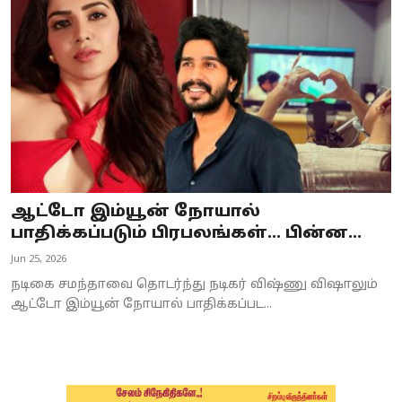
Business
Crime
Tamilnadu
National
World
ஆட்டோ இம்யூன் நோயால்
Astrology
பாதிக்கப்படும் பிரபலங்கள்... பின்ன...
Jun 25, 2026
Spirituality
நடிகை சமந்தாவை தொடர்ந்து நடிகர் விஷ்ணு விஷாலும்
Weather
ஆட்டோ இம்யூன் நோயால் பாதிக்கப்பட...
Politics