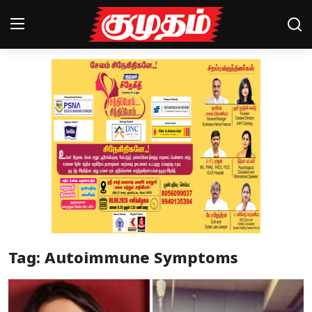
Home
Magazines
Games
Cinema
Videos
Health
Tag: Autoimmune Symptoms
Sports
Special Story