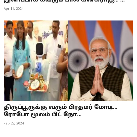
இனிப்பாக கவரும் பால் கனகராஜ்... ...
Business
Apr 11, 2024
Crime
Tamilnadu
National
World
Astrology
Spirituality
Weather
திருப்பூருக்கு வரும் பிரதமர் மோடி...
ரோபோ மூலம் பிட் நோ...
Politics
Feb 22, 2024