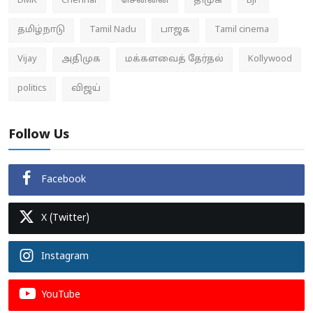
DMK
Chennai
சென்னை
திமுக
BJP
தமிழ்நாடு
Tamil Nadu
பாஜக
Tamil cinema
Vijay
அதிமுக
மக்களவைத் தேர்தல்
Kollywood
politics
விஜய்
Follow Us
Facebook
X (Twitter)
Instagram
YouTube