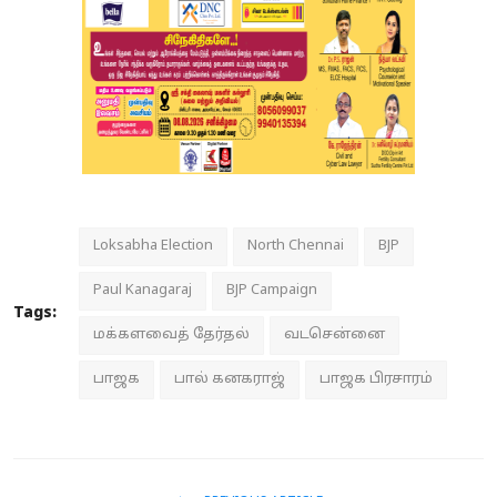
Loksabha Election
North Chennai
BJP
Paul Kanagaraj
BJP Campaign
Tags:
மக்களவைத் தேர்தல்
வடசென்னை
பாஜக
பால் கனகராஜ்
பாஜக பிரசாரம்