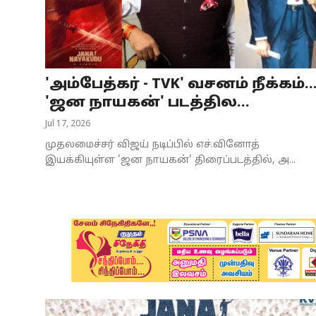
Business
Crime
'அம்பேத்கர் - TVK' வசனம் நீக்கம்..
Tamilnadu
'ஜன நாயகன்' படத்தில...
National
Jul 17, 2026
முதலமைச்சர் விஜய் நடிப்பில் எச்.வினோத்
World
இயக்கியுள்ள 'ஜன நாயகன்' திரைப்படத்தில், அ...
Astrology
Spirituality
Weather
Politics