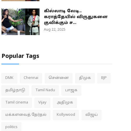
கில்லாடி லேடி..
கராத்தேயில் விருதுகளை
குவிக்கும் ச...
Aug 22, 2025
Popular Tags
DMK
Chennai
சென்னை
திமுக
BJP
தமிழ்நாடு
Tamil Nadu
பாஜக
Tamil cinema
Vijay
அதிமுக
மக்களவைத் தேர்தல்
Kollywood
விஜய்
politics