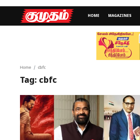
HOME
MAGAZINES
Home
Magazines
Games
Home
cbfc
Tag: cbfc
Cinema
Videos
Health
Sports
Special Story