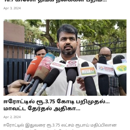
16.7 கிலோ தங்க நகைகள் பறிம...
Business
Apr 3, 2024
Crime
Tamilnadu
National
World
Astrology
Spirituality
Weather
ஈரோட்டில் ரூ.3.75 கோடி பறிமுதல்...
மாவட்ட தேர்தல் அதிகா...
Politics
Apr 2, 2024
ஈரோட்டில் இதுவரை ரூ.3.75 லட்சம் ரூபாய் மதிப்பிலான