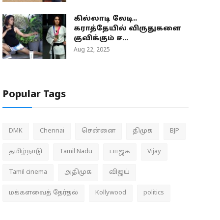
கில்லாடி லேடி..
கராத்தேயில் விருதுகளை
குவிக்கும் ச...
Aug 22, 2025
Popular Tags
DMK
Chennai
சென்னை
திமுக
BJP
தமிழ்நாடு
Tamil Nadu
பாஜக
Vijay
Tamil cinema
அதிமுக
விஜய்
மக்களவைத் தேர்தல்
Kollywood
politics