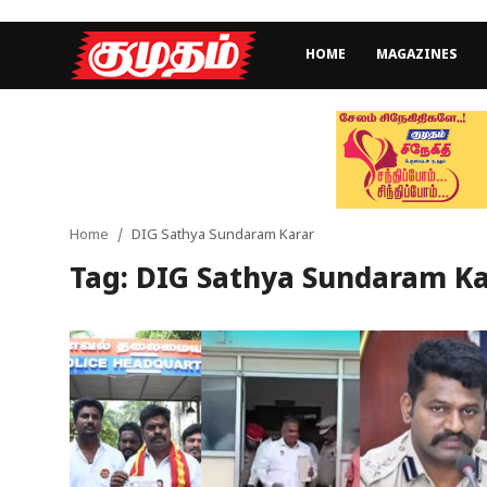
HOME
MAGAZINES
Home
Magazines
Games
Home
DIG Sathya Sundaram Karar
Tag: DIG Sathya Sundaram Ka
Cinema
Videos
Health
Sports
Special Story