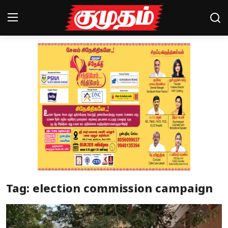
Home
Magazines
Games
Cinema
Videos
Health
Tag: election commission campaign
Sports
Special Story