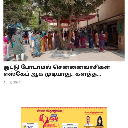
Business
Crime
Tamilnadu
National
World
ஓட்டு போடாமல் சென்னைவாசிகள்
Astrology
எஸ்கேப் ஆக முடியாது.. களத்த...
Apr 8, 2024
Spirituality
Weather
Politics