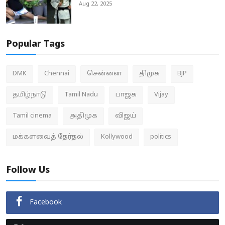
Aug 22, 2025
Popular Tags
DMK
Chennai
சென்னை
திமுக
BJP
தமிழ்நாடு
Tamil Nadu
பாஜக
Vijay
Tamil cinema
அதிமுக
விஜய்
மக்களவைத் தேர்தல்
Kollywood
politics
Follow Us
Facebook