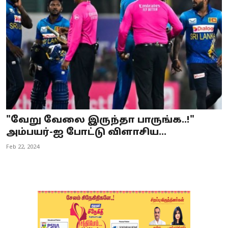
Business
Crime
Tamilnadu
National
World
"வேறு வேலை இருந்தா பாருங்க..!"
Astrology
அம்பயர்-ஐ போட்டு விளாசிய...
Feb 22, 2024
Spirituality
Weather
Politics