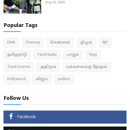
Aug 22, 2025
Popular Tags
DMK
Chennai
சென்னை
திமுக
BJP
தமிழ்நாடு
Tamil Nadu
பாஜக
Vijay
Tamil cinema
அதிமுக
மக்களவைத் தேர்தல்
Kollywood
விஜய்
politics
Follow Us
Facebook