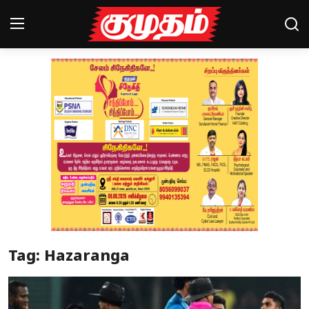
Home
Magazines
Games
Cinema
Videos
Health
Tag: Hazaranga
Sports
Special Story