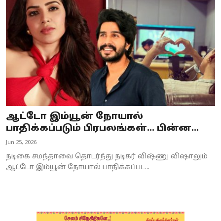
Business
Crime
Tamilnadu
National
World
ஆட்டோ இம்யூன் நோயால்
Astrology
பாதிக்கப்படும் பிரபலங்கள்... பின்ன...
Jun 25, 2026
Spirituality
நடிகை சமந்தாவை தொடர்ந்து நடிகர் விஷ்ணு விஷாலும்
Weather
ஆட்டோ இம்யூன் நோயால் பாதிக்கப்பட...
Politics