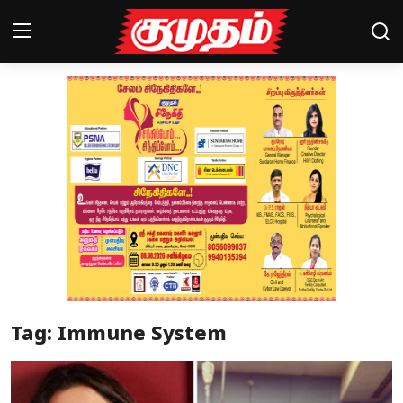
Home
Magazines
Games
Cinema
Videos
Health
Tag: Immune System
Sports
Special Story