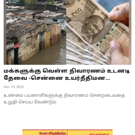
Business
Crime
Tamilnadu
National
World
மக்களுக்கு வெள்ள நிவாரணம் உடனடி
Astrology
தேவை -சென்னை உயர்நீதிமன...
Dec 15, 2023
Spirituality
உண்மை பயனாளிகளுக்கு நிவாரணம் சென்றடைவதை
Weather
உறுதி செய்ய வேண்டும்
Politics