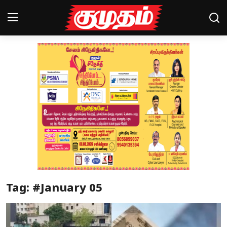
Home
Magazines
Games
Cinema
Videos
Health
Tag: #January 05
Sports
Special Story