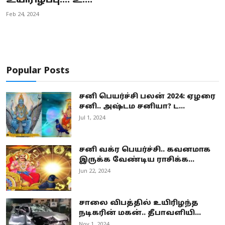
உயிரிழப்பு.... உ....
Business
Feb 24, 2024
Crime
Tamilnadu
Popular Posts
National
சனி பெயர்ச்சி பலன் 2024: ஏழரை
World
சனி.. அஷ்டம சனியா? ட...
Jul 1, 2024
Astrology
Spirituality
சனி வக்ர பெயர்ச்சி.. கவனமாக
இருக்க வேண்டிய ராசிக்க...
Weather
Jun 22, 2024
Politics
சாலை விபத்தில் உயிரிழந்த
நடிகரின் மகன்.. தீபாவளியி...
Nov 1, 2024