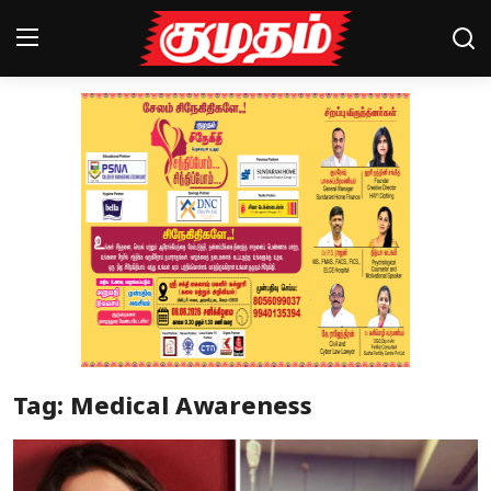
Home
Magazines
Games
Cinema
Videos
Health
Tag: Medical Awareness
Sports
Special Story