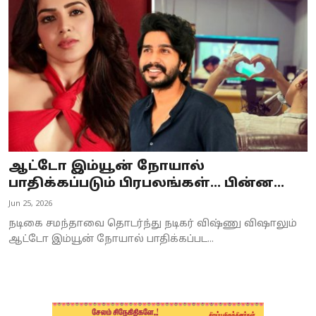
Business
Crime
Tamilnadu
National
World
ஆட்டோ இம்யூன் நோயால்
Astrology
பாதிக்கப்படும் பிரபலங்கள்... பின்ன...
Jun 25, 2026
Spirituality
நடிகை சமந்தாவை தொடர்ந்து நடிகர் விஷ்ணு விஷாலும்
Weather
ஆட்டோ இம்யூன் நோயால் பாதிக்கப்பட...
Politics