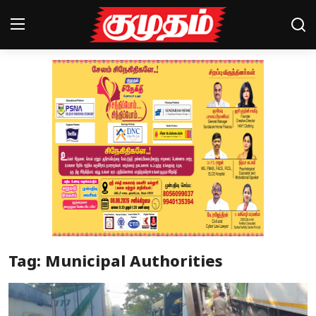
Home
Magazines
Games
Cinema
Videos
Health
Tag: Municipal Authorities
Sports
Special Story