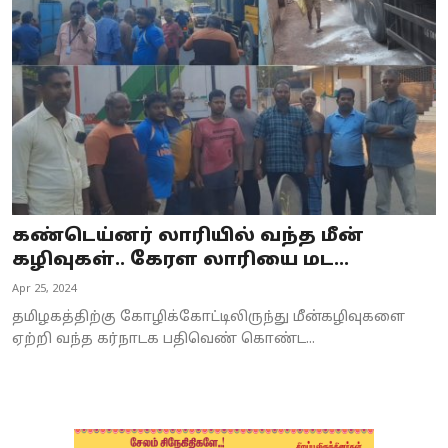
Business
Crime
Tamilnadu
National
World
கண்டெய்னர் லாரியில் வந்த மீன்
Astrology
கழிவுகள்.. கேரள லாரியை மட...
Apr 25, 2024
Spirituality
தமிழகத்திற்கு கோழிக்கோட்டிலிருந்து மீன்கழிவுகளை
Weather
ஏற்றி வந்த கர்நாடக பதிவெண் கொண்ட...
Politics