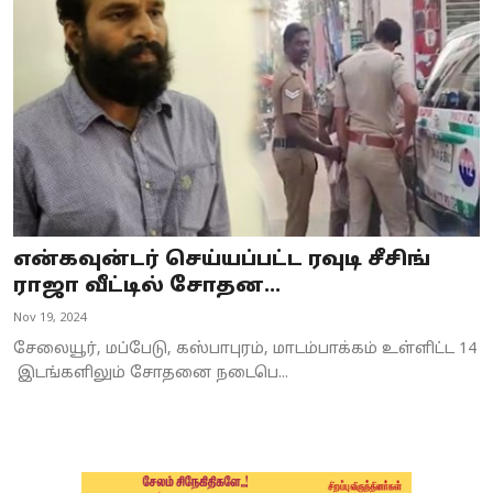
Business
Crime
Tamilnadu
National
World
என்கவுன்டர் செய்யப்பட்ட ரவுடி சீசிங்
Astrology
ராஜா வீட்டில் சோதன...
Nov 19, 2024
Spirituality
சேலையூர், மப்பேடு, கஸ்பாபுரம், மாடம்பாக்கம் உள்ளிட்ட 14
Weather
இடங்களிலும் சோதனை நடைபெ...
Politics