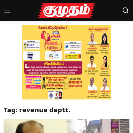
Home
Magazines
Games
Cinema
Videos
Health
Tag: revenue deptt.
Sports
Special Story