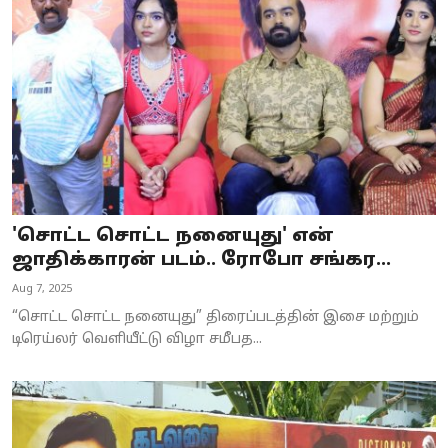
Business
Crime
Tamilnadu
National
World
'சொட்ட சொட்ட நனையுது' என்
Astrology
ஜாதிக்காரன் படம்.. ரோபோ சங்கர...
Aug 7, 2025
Spirituality
“சொட்ட சொட்ட நனையுது” திரைப்படத்தின் இசை மற்றும்
Weather
டிரெய்லர் வெளியீட்டு விழா சமீபத...
Politics