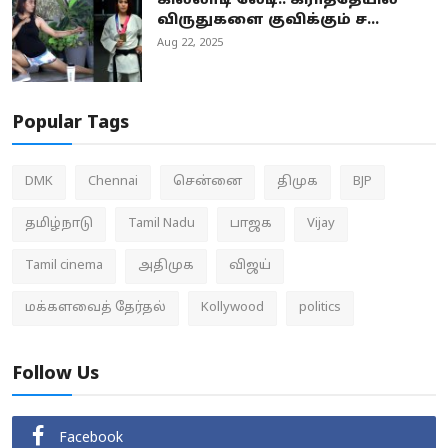
கில்லாடி லேடி.. கராத்தேயில்
விருதுகளை குவிக்கும் ச...
Aug 22, 2025
Popular Tags
DMK
Chennai
சென்னை
திமுக
BJP
தமிழ்நாடு
Tamil Nadu
பாஜக
Vijay
Tamil cinema
அதிமுக
விஜய்
மக்களவைத் தேர்தல்
Kollywood
politics
Follow Us
Facebook