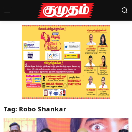
Home
Magazines
Games
Cinema
Videos
Health
Tag: Robo Shankar
Sports
Special Story