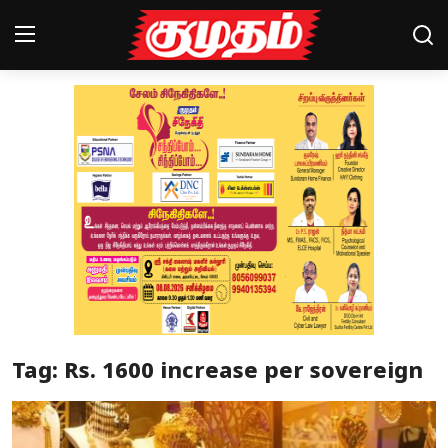
Home
Magazines
Games
Cinema
Videos
Health
Tag: Rs. 1600 increase per sovereign
Sports
Special Story