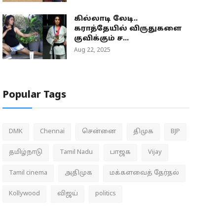
கில்லாடி லேடி..
கராத்தேயில் விருதுகளை
குவிக்கும் ச...
Aug 22, 2025
Popular Tags
DMK
Chennai
சென்னை
திமுக
BJP
தமிழ்நாடு
Tamil Nadu
பாஜக
Vijay
Tamil cinema
அதிமுக
மக்களவைத் தேர்தல்
Kollywood
விஜய்
politics