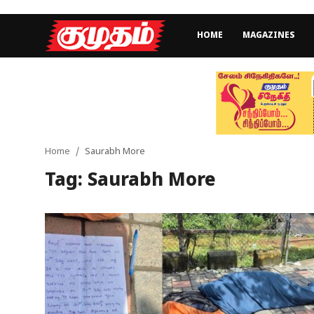
HOME
MAGAZINES
Home
Magazines
Games
Home
Saurabh More
Tag: Saurabh More
Cinema
Videos
Health
Sports
Special Story