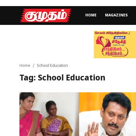
HOME
MAGAZINES
Home
Magazines
Games
Home
School Education
Tag: School Education
Cinema
Videos
Health
Sports
Special Story