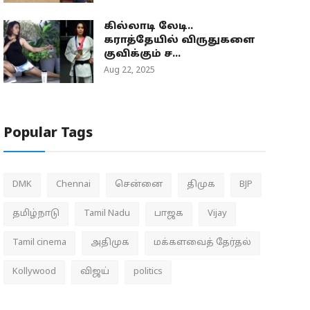
கில்லாடி லேடி..
கராத்தேயில் விருதுகளை
குவிக்கும் ச...
Aug 22, 2025
Popular Tags
DMK
Chennai
சென்னை
திமுக
BJP
தமிழ்நாடு
Tamil Nadu
பாஜக
Vijay
Tamil cinema
அதிமுக
மக்களவைத் தேர்தல்
Kollywood
விஜய்
politics