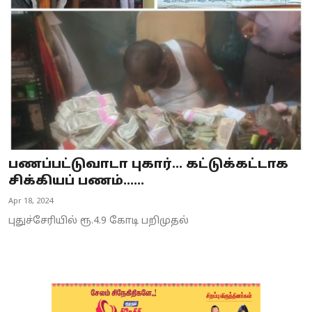
Business
Crime
Tamilnadu
National
World
பணப்பட்டுவாடா புகார்... கட்டுக்கட்டாக
Astrology
சிக்கியப் பணம்......
Apr 18, 2024
Spirituality
புதுச்சேரியில் ரூ.4.9 கோடி பறிமுதல்
Weather
Politics