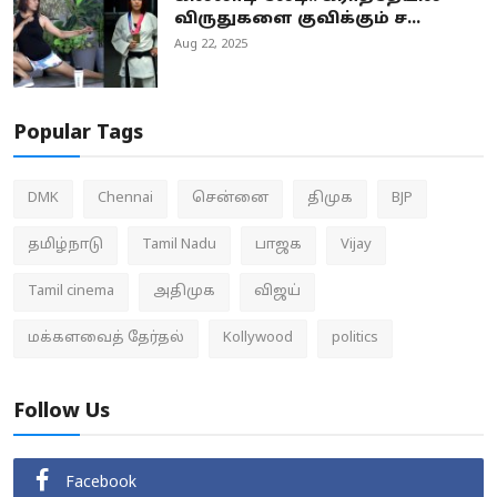
விருதுகளை குவிக்கும் ச...
Aug 22, 2025
Popular Tags
DMK
Chennai
சென்னை
திமுக
BJP
தமிழ்நாடு
Tamil Nadu
பாஜக
Vijay
Tamil cinema
அதிமுக
விஜய்
மக்களவைத் தேர்தல்
Kollywood
politics
Follow Us
Facebook