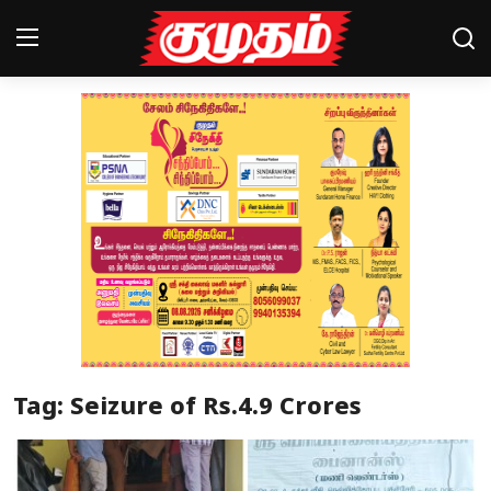
Home
Magazines
Games
Cinema
Videos
Health
Tag: Seizure of Rs.4.9 Crores
Sports
Special Story