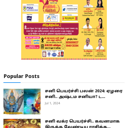
Popular Posts
சனி பெயர்ச்சி பலன் 2024: ஏழரை
சனி.. அஷ்டம சனியா? ட...
Jul 1, 2024
சனி வக்ர பெயர்ச்சி.. கவனமாக
இருக்க வேண்டிய ராசிக்க...