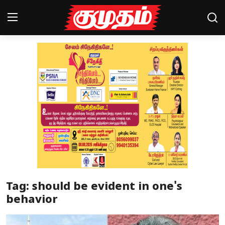
Home
Magazines
Games
Cinema
Videos
Health
Tag: should be evident in one's
Sports
behavior
Special Story