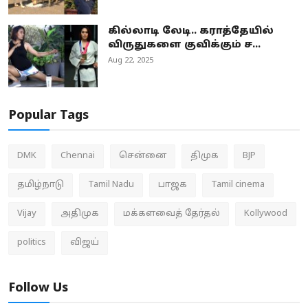
கில்லாடி லேடி.. கராத்தேயில்
விருதுகளை குவிக்கும் ச...
Aug 22, 2025
Popular Tags
DMK
Chennai
சென்னை
திமுக
BJP
தமிழ்நாடு
Tamil Nadu
பாஜக
Tamil cinema
Vijay
அதிமுக
மக்களவைத் தேர்தல்
Kollywood
politics
விஜய்
Follow Us