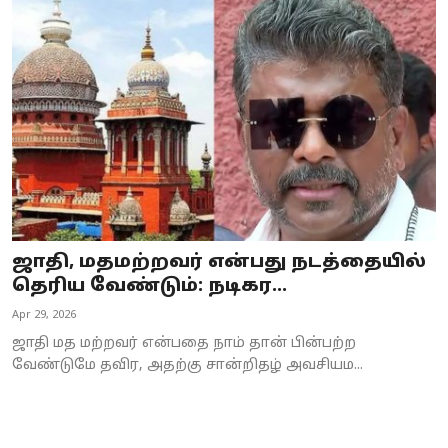
Business
Crime
Tamilnadu
National
World
Astrology
ஜாதி, மதமற்றவர் என்பது நடத்தையில்
தெரிய வேண்டும்: நடிகர...
Spirituality
Apr 29, 2026
Weather
ஜாதி மத மற்றவர் என்பதை நாம் தான் பின்பற்ற
வேண்டுமே தவிர, அதற்கு சான்றிதழ் அவசியம...
Politics