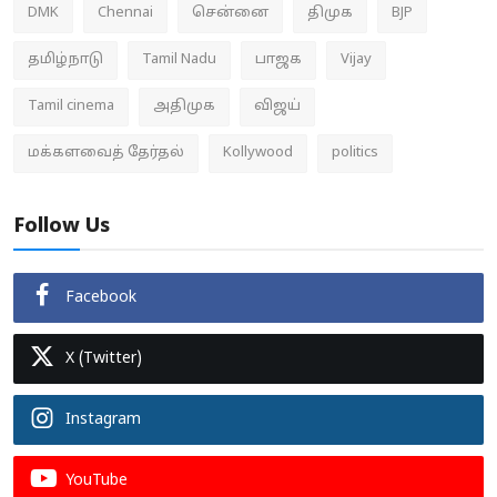
DMK
Chennai
சென்னை
திமுக
BJP
தமிழ்நாடு
Tamil Nadu
பாஜக
Vijay
Tamil cinema
அதிமுக
விஜய்
மக்களவைத் தேர்தல்
Kollywood
politics
Follow Us
Facebook
X (Twitter)
Instagram
YouTube