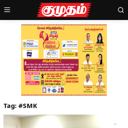
Home
Magazines
Games
Cinema
Videos
Health
Tag: #SMK
Sports
Special Story