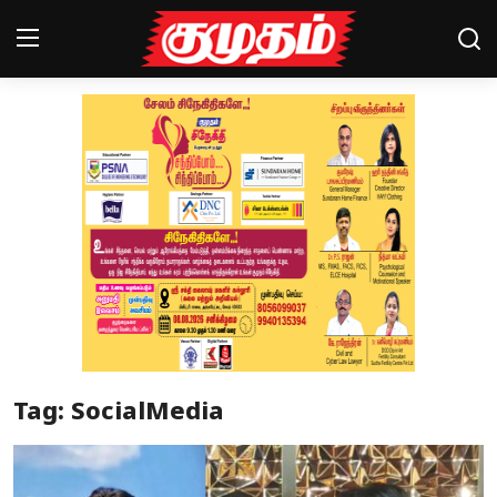
Home
Magazines
Games
Cinema
Videos
Health
Tag: SocialMedia
Sports
Special Story