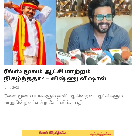
Business
Crime
Tamilnadu
National
World
ரீல்ஸ் மூலம் ஆட்சி மாற்றம்
Astrology
நிகழ்ந்ததா? – விஷ்ணு விஷால் ...
Jul 4, 2026
Spirituality
‘ரீல்ஸ் மூலம் படங்களும் ஹிட் ஆகின்றன, ஆட்சிகளும்
Weather
மாறுகின்றன’ என்ற கேள்விக்கு பதி...
Politics