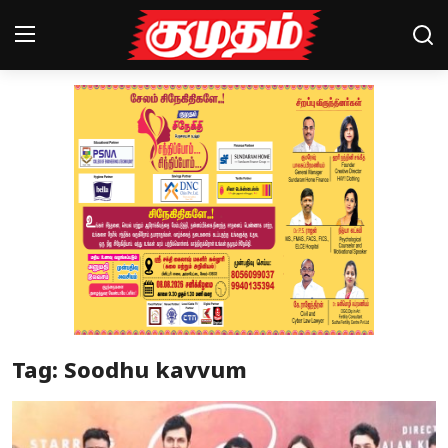
Home
Magazines
Games
Cinema
Videos
Health
Tag: Soodhu kavvum
Sports
Special Story