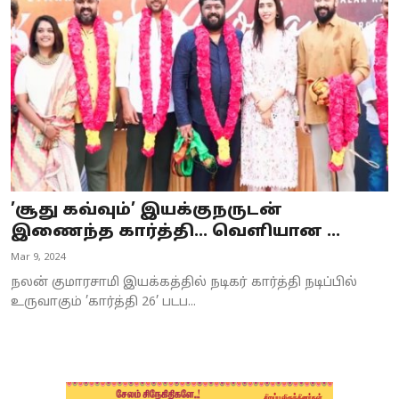
Business
Crime
Tamilnadu
National
World
’சூது கவ்வும்’ இயக்குநருடன்
Astrology
இணைந்த கார்த்தி... வெளியான ...
Mar 9, 2024
Spirituality
நலன் குமாரசாமி இயக்கத்தில் நடிகர் கார்த்தி நடிப்பில்
Weather
உருவாகும் ’கார்த்தி 26’ படப...
Politics