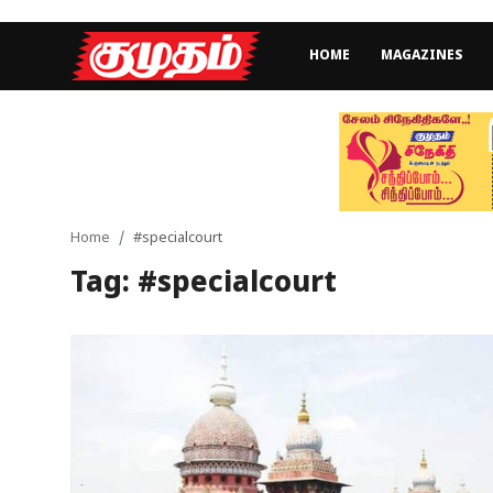
HOME
MAGAZINES
Home
Magazines
Games
Home
#specialcourt
Tag: #specialcourt
Cinema
Videos
Health
Sports
Special Story