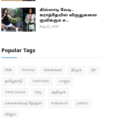
கில்லாடி லேடி..
கராத்தேயில் விருதுகளை
குவிக்கும் ச...
Aug 22, 2025
Popular Tags
DMK
Chennai
சென்னை
திமுக
BJP
தமிழ்நாடு
Tamil Nadu
பாஜக
Tamil cinema
Vijay
அதிமுக
மக்களவைத் தேர்தல்
Kollywood
politics
விஜய்