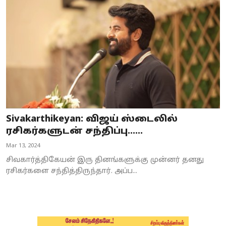
Business
Crime
Tamilnadu
National
World
Sivakarthikeyan: விஜய் ஸ்டைலில்
Astrology
ரசிகர்களுடன் சந்திப்பு…...
Mar 13, 2024
Spirituality
சிவகார்த்திகேயன் இரு தினங்களுக்கு முன்னர் தனது
Weather
ரசிகர்களை சந்தித்திருந்தார். அப்ப...
Politics