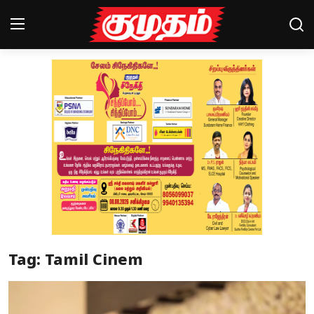
Home
Magazines
Games
Cinema
Videos
Health
Tag: Tamil Cinem
Sports
Special Story