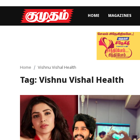
HOME
MAGAZINES
Home
Magazines
Games
Home
Vishnu Vishal Health
Tag: Vishnu Vishal Health
Cinema
Videos
Health
Sports
Special Story