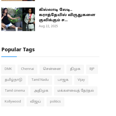
கில்லாடி லேடி..
கராத்தேயில் விருதுகளை
குவிக்கும் ச...
Aug 22, 2025
Popular Tags
DMK
Chennai
சென்னை
திமுக
BJP
தமிழ்நாடு
Tamil Nadu
பாஜக
Vijay
Tamil cinema
அதிமுக
மக்களவைத் தேர்தல்
Kollywood
விஜய்
politics