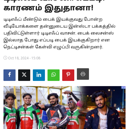
காரணம் இதுதானா!
Business
டிடிஎஃப் மீண்டும் பைக் இயக்குவது போன்ற
Crime
வீடியோக்களை தன்னுடைய இன்ஸ்டா பக்கத்தில்
பதிவிட்டுள்ளார் டிடிஎஃப் வாசன். பைக் லைசன்ஸ்
Tamilnadu
இல்லாத போது எப்படி பைக் இயக்குகிறார் என
National
நெட்டிசன்கள் கேள்வி எழுப்பி வருகின்றனர்.
Oct 18, 2024 - 15:08
World
Astrology
Spirituality
Weather
Politics