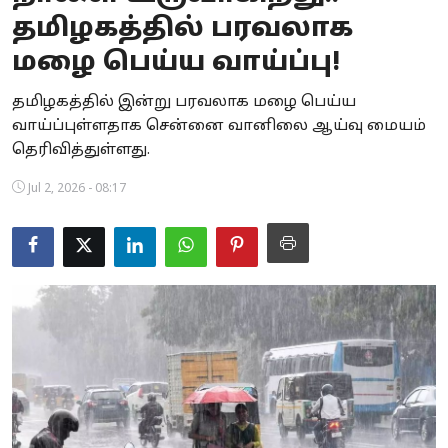
தமிழகத்தில் பரவலாக
Business
மழை பெய்ய வாய்ப்பு!
Crime
தமிழகத்தில் இன்று பரவலாக மழை பெய்ய
Tamilnadu
வாய்ப்புள்ளதாக சென்னை வானிலை ஆய்வு மையம்
தெரிவித்துள்ளது.
National
Jul 2, 2026 - 08:17
World
Astrology
Spirituality
Weather
Politics