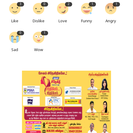
3
0
2
1
1
Like
Dislike
Love
Funny
Angry
0
1
Sad
Wow