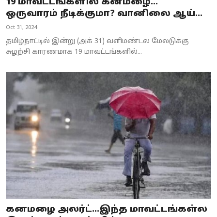
19 மாவட்டங்களில் கனமழை…
ஒருவாரம் நீடிக்குமா? வானிலை ஆய்...
Oct 31, 2024
தமிழ்நாட்டில் இன்று (அக் 31) வளிமண்டல மேலடுக்கு
சுழற்சி காரணமாக 19 மாவட்டங்களில்...
கனமழை அலர்ட்...இந்த மாவட்டங்கள்ல