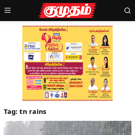
Home
Magazines
Games
Cinema
Videos
Health
Tag: tn rains
Sports
Special Story