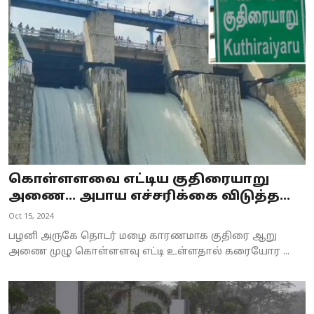
கொள்ளளவை எட்டிய குதிரையாறு
அணை… அபாய எச்சரிக்கை விடுத்த...
Oct 15, 2024
பழனி அருகே தொடர் மழை காரணமாக குதிரை ஆறு
அணை முழு கொள்ளளவு எட்டி உள்ளதால் கரையோர ...