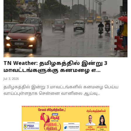
TN Weather: தமிழகத்தில் இன்று 3
மாவட்டங்களுக்கு கனமழை எ...
Jul 3, 2026
தமிழகத்தில் இன்று 3 மாவட்டங்களில் கனமழை பெய்ய
வாய்ப்புள்ளதாக சென்னை வானிலை ஆய்வு...