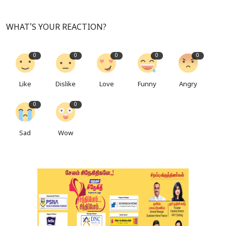
WHAT'S YOUR REACTION?
0
0
0
0
0
Like
Dislike
Love
Funny
Angry
0
0
Sad
Wow