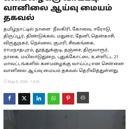
வானிலை ஆய்வு மையம்
Business
தகவல்
Crime
தமிழ்நாட்டில் நாளை நீலகிரி, கோவை, ஈரோடு,
Tamilnadu
திருப்பூர், திண்டுக்கல், மதுரை, தேனி, தென்காசி,
விருதுநகர், நெல்லை, குமரி, சிவகங்கை,
National
ராமநாதபுரம், தூத்துக்குடி, தஞ்சை, திருவாரூர்,
நாகை, மயிலாடுதுறை, புதுக்கோட்டை உள்ளிட்ட 21
World
மாவட்டங்களில் கனமழைக்கு வாய்ப்பு என சென்னை
வானிலை ஆய்வு மையம் தகவல் தெரிவித்துள்ளது.
Astrology
May 8, 2026 - 14:42
Spirituality
Weather
Politics