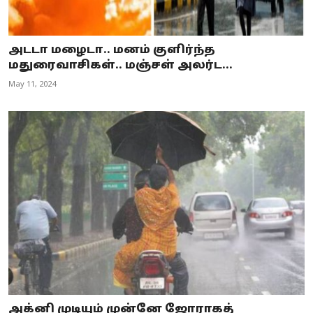
அடடா மழைடா.. மனம் குளிர்ந்த
மதுரைவாசிகள்.. மஞ்சள் அலர்ட...
May 11, 2024
அக்னி முடியும் முன்னே ஜோராகத்