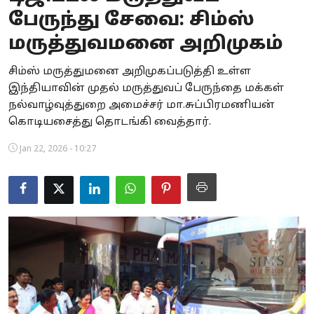
பேருந்து சேவை: சிம்ஸ்
Business
மருத்துவமனை அறிமுகம்
Crime
சிம்ஸ் மருத்துமனை அறிமுகப்படுத்தி உள்ள
Tamilnadu
இந்தியாவின் முதல் மருத்துவப் பேருந்தை மக்கள்
நல்வாழ்வுத்துறை அமைச்சர் மா.சுப்பிரமணியன்
National
கொடியசைத்து தொடங்கி வைத்தார்.
World
Jan 22, 2026 - 10:27
Astrology
Spirituality
Weather
Politics