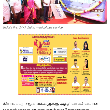
India's first 24×7 digital medical bus service
கிராமப்புற சமூக மக்களுக்கு அத்தியாவசியமான