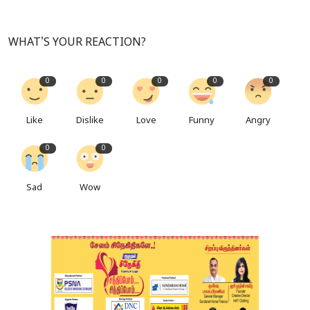
WHAT'S YOUR REACTION?
0
0
0
0
0
Like
Dislike
Love
Funny
Angry
0
0
Sad
Wow