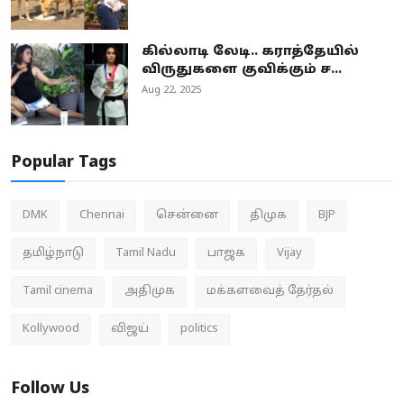
கில்லாடி லேடி.. கராத்தேயில்
விருதுகளை குவிக்கும் ச...
Aug 22, 2025
Popular Tags
DMK
Chennai
சென்னை
திமுக
BJP
தமிழ்நாடு
Tamil Nadu
பாஜக
Vijay
Tamil cinema
அதிமுக
மக்களவைத் தேர்தல்
Kollywood
விஜய்
politics
Follow Us