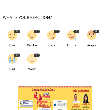
WHAT'S YOUR REACTION?
0
0
0
0
0
Like
Dislike
Love
Funny
Angry
0
0
Sad
Wow