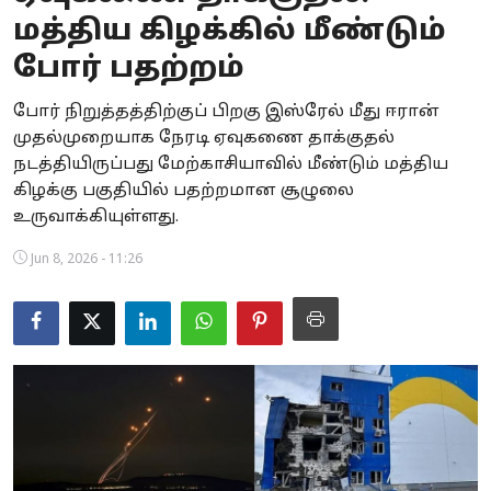
மத்திய கிழக்கில் மீண்டும்
Business
போர் பதற்றம்
Crime
போர் நிறுத்தத்திற்குப் பிறகு இஸ்ரேல் மீது ஈரான்
Tamilnadu
முதல்முறையாக நேரடி ஏவுகணை தாக்குதல்
நடத்தியிருப்பது மேற்காசியாவில் மீண்டும் மத்திய
National
கிழக்கு பகுதியில் பதற்றமான சூழுலை
உருவாக்கியுள்ளது.
World
Jun 8, 2026 - 11:26
Astrology
Spirituality
Weather
Politics