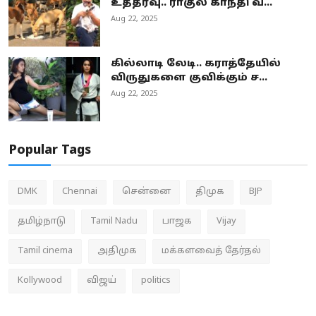
உத்தரவு.. ராகுல் காந்தி வ...
Aug 22, 2025
கில்லாடி லேடி.. கராத்தேயில்
விருதுகளை குவிக்கும் ச...
Aug 22, 2025
Popular Tags
DMK
Chennai
சென்னை
திமுக
BJP
தமிழ்நாடு
Tamil Nadu
பாஜக
Vijay
Tamil cinema
அதிமுக
மக்களவைத் தேர்தல்
Kollywood
விஜய்
politics