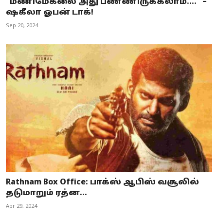
”மணிமேகலை அது பண்ணிருக்கலாம்....” –
ஷகீலா ஓபன் டாக்!
Sep 20, 2024
Rathnam Box Office: பாக்ஸ் ஆபிஸ் வசூலில்
தடுமாறும் ரத்ன...
Apr 29, 2024