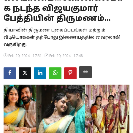
க நடந்த விஜயகுமார்
Business
பேத்தியின் திருமணம்...
Crime
தியாவின் திருமண புகைப்படங்கள் மற்றும்
Tamilnadu
வீடியோக்கள் தற்போது இணையத்தில் வைரலாகி
வருகிறது.
National
Feb 20, 2024 - 17:31
Feb 20, 2024 - 17:48
World
Astrology
Spirituality
Weather
Politics