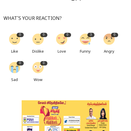
WHAT'S YOUR REACTION?
0
0
0
3
0
Like
Dislike
Love
Funny
Angry
0
0
Sad
Wow