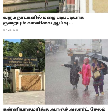
வரும் நாட்களில் மழை படிப்படியாக
குறையும்: வானிலை ஆய்வு ...
Jan 26, 2026
கன்னியாகுமரிக்கு ஆரஞ்ச் அலார்ட், சேலம்