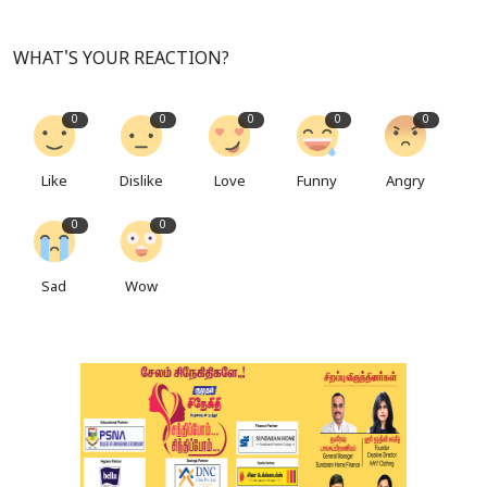
WHAT'S YOUR REACTION?
0
0
0
0
0
Like
Dislike
Love
Funny
Angry
0
0
Sad
Wow