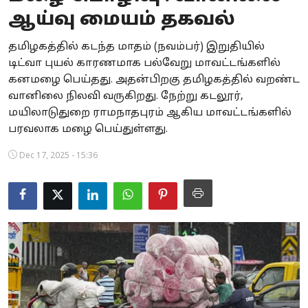
ஆய்வு மையம் தகவல்
Business
தமிழகத்தில் கடந்த மாதம் (நவம்பர்) இறுதியில்
Crime
டிட்வா புயல் காரணமாக பல்வேறு மாவட்டங்களில்
கனமழை பெய்தது. அதன்பிறகு தமிழகத்தில் வறண்ட
Tamilnadu
வானிலை நிலவி வருகிறது. நேற்று கடலூர்,
National
மயிலாடுதுறை ராமநாதபுரம் ஆகிய மாவட்டங்களில்
பரவலாக மழை பெய்துள்ளது.
World
Dec 17, 2025 - 15:36
Astrology
Spirituality
Weather
Politics