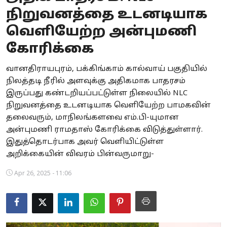
நிறுவனத்தை உடனடியாக
Business
வெளியேற்ற அன்புமணி
Crime
கோரிக்கை
Tamilnadu
வானதிராயபுரம், பக்கிங்காம் கால்வாய் பகுதியில்
நிலத்தடி நீரில் அளவுக்கு அதிகமாக பாதரசம்
National
இருப்பது கண்டறியப்பட்டுள்ள நிலையில் NLC
World
நிறுவனத்தை உடனடியாக வெளியேற்ற பாமகவின்
தலைவரும், மாநிலங்களவை எம்.பி-யுமான
Astrology
அன்புமணி ராமதாஸ் கோரிக்கை விடுத்துள்ளார்.
இதுத்தொடர்பாக அவர் வெளியிட்டுள்ள
Spirituality
அறிக்கையின் விவரம் பின்வருமாறு-
Weather
Apr 26, 2025 - 11:06
Politics