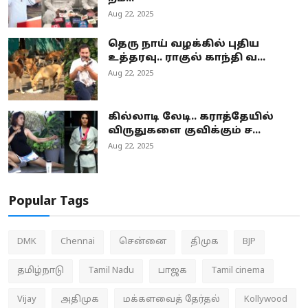
Aug 22, 2025
தெரு நாய் வழக்கில் புதிய
உத்தரவு.. ராகுல் காந்தி வ...
Aug 22, 2025
கில்லாடி லேடி.. கராத்தேயில்
விருதுகளை குவிக்கும் ச...
Aug 22, 2025
Popular Tags
DMK
Chennai
சென்னை
திமுக
BJP
தமிழ்நாடு
Tamil Nadu
பாஜக
Tamil cinema
Vijay
அதிமுக
மக்களவைத் தேர்தல்
Kollywood