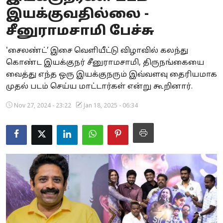
இயக்குவதில்லை -
Business
சீனுராமசாமி பேச்சு
Crime
'சைலண்ட்’ இசை வெளியீட்டு விழாவில் கலந்து
Tamilnadu
கொண்ட இயக்குநர் சீனுராமசாமி, திருநங்கையை
வைத்து எந்த ஒரு இயக்குநரும் இவ்வளவு தைரியமாக
National
முதல் படம் செய்ய மாட்டார்கள் என்று கூறினார்.
World
Nov 27, 2024 - 23:22
Jan 18, 2025 - 06:34
Astrology
Spirituality
Weather
Politics