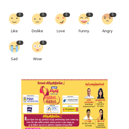
0
0
0
0
0
Like
Dislike
Love
Funny
Angry
0
0
Sad
Wow