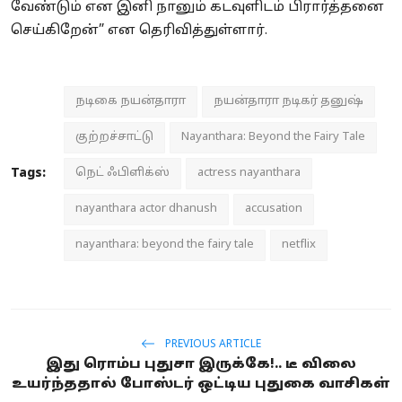
வேண்டும் என இனி நானும் கடவுளிடம் பிரார்த்தனை
செய்கிறேன்” என தெரிவித்துள்ளார்.
நடிகை நயன்தாரா
நயன்தாரா நடிகர் தனுஷ்
குற்றச்சாட்டு
Nayanthara: Beyond the Fairy Tale
Tags:
நெட் ஃபிளிக்ஸ்
actress nayanthara
nayanthara actor dhanush
accusation
nayanthara: beyond the fairy tale
netflix
PREVIOUS ARTICLE
இது ரொம்ப புதுசா இருக்கே!.. டீ விலை
உயர்ந்ததால் போஸ்டர் ஒட்டிய புதுகை வாசிகள்