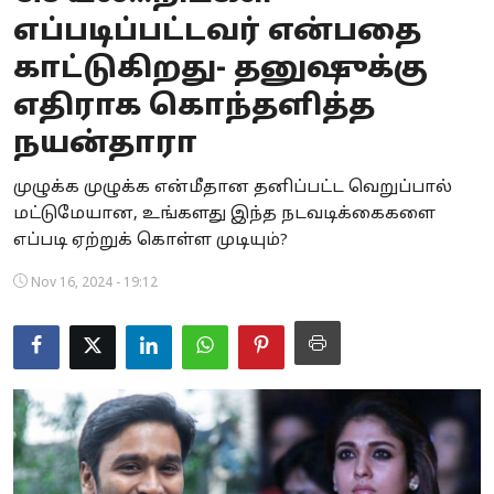
எப்படிப்பட்டவர் என்பதை
Business
காட்டுகிறது- தனுஷுக்கு
Crime
எதிராக கொந்தளித்த
Tamilnadu
நயன்தாரா
National
முழுக்க முழுக்க என்மீதான தனிப்பட்ட வெறுப்பால்
மட்டுமேயான, உங்களது இந்த நடவடிக்கைகளை
World
எப்படி ஏற்றுக் கொள்ள முடியும்?
Astrology
Nov 16, 2024 - 19:12
Spirituality
Weather
Politics