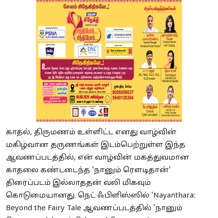
காதல், திருமணம் உள்ளிட்ட எனது வாழ்வின்
மகிழ்வான தருணங்கள் இடம்பெற்றுள்ள இந்த
ஆவணப்படத்தில், என் வாழ்வின் மகத்துவமான
காதலை கண்டடைந்த 'நானும் ரௌடிதான்'
திரைப்படம் இல்லாததன் வலி மிகவும்
கொடுமையானது. நெட் ஃபிளிஸ்ஸில் 'Nayanthara:
Beyond the Fairy Tale ஆவணப்படத்தில் 'நானும்