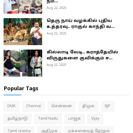
நம...
Aug 22, 2025
தெரு நாய் வழக்கில் புதிய
உத்தரவு.. ராகுல் காந்தி வ...
Aug 22, 2025
கில்லாடி லேடி.. கராத்தேயில்
விருதுகளை குவிக்கும் ச...
Aug 22, 2025
Popular Tags
DMK
Chennai
சென்னை
திமுக
BJP
தமிழ்நாடு
Tamil Nadu
பாஜக
Vijay
Tamil cinema
அதிமுக
மக்களவைத் தேர்தல்