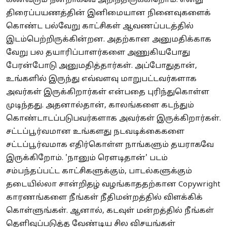
கணவரும் நன்றாகவே அறிந்திருக்கிறோம். எனது
திரைப்பயணத்தின் இனிமையான நினைவுகளைக்
கொண்ட பல்வேறு காட்சிகள் ஆவணப்படத்தில்
இடம்பெற்றிருக்கின்றன. அதற்கான அனுமதிக்காக
வேறு பல தயாரிப்பாளர்களை அணுகியபோது
பேரன்போடு அனுமதித்தார்கள். அப்போதுதான்,
உங்களில் இருந்து எவ்வளவு மாறுபட்டவர்களாக
அவர்கள் இருக்கிறார்கள் என்பதை புரிந்துகொள்ள
முடிந்தது. அதனால்தான், காலங்களை கடந்தும்
கொண்டாடப்படுபவர்களாக அவர்கள் இருக்கிறார்கள்.
சட்டப்பூர்வமான உங்களது நடவடிக்கைகளை
சட்டப்பூர்வமாக எதிர்கொள்ள நாங்களும் தயராகவே
இருக்கிறோம். 'நானும் ரௌடிதான்' படம்
சம்பந்தப்பட்ட காட்சிகளுக்கும், பாடல்களுக்கும்
தடையில்லா சான்றிதழ் வழங்காததற்கான Copywright
காரணங்களை நீங்கள் நீதிமன்றத்தில் விளக்கிக்
கொள்ளுங்கள். ஆனால், கடவுள் மன்றத்தில் நீங்கள்
தெளிவுப்படுத்த வேண்டிய சில விசயங்கள்