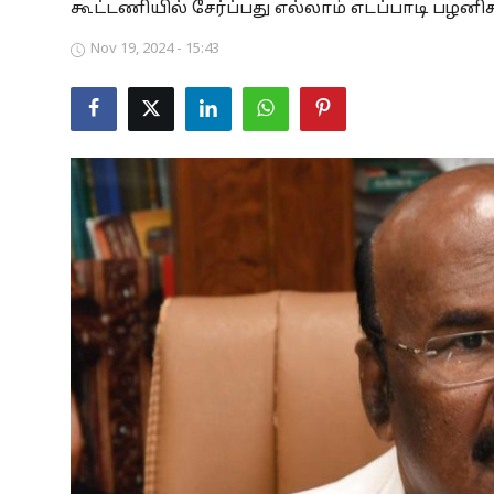
கூட்டணியில் சேர்ப்பது எல்லாம் எடப்பாடி பழனிசா
Business
Nov 19, 2024 - 15:43
Crime
Tamilnadu
National
World
Astrology
Spirituality
Weather
Politics