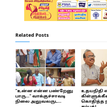
Related Posts
"உன்ன என்ன பண்றேனு
உதயநிதி 
பாரு..." வாக்குச்சாவடி
கிள்ளுக்கீ
நிலை அலுவலருட...
கொதித்த ந