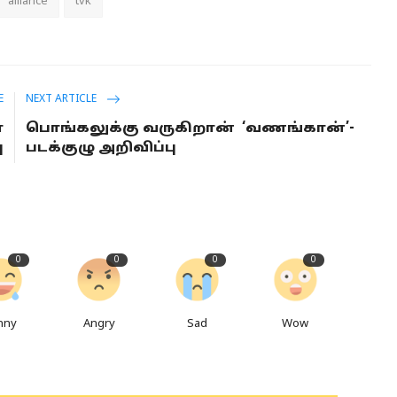
alliance
tvk
E
NEXT ARTICLE
ா
பொங்கலுக்கு வருகிறான் ‘வணங்கான்’-
ு
படக்குழு அறிவிப்பு
0
0
0
0
nny
Angry
Sad
Wow