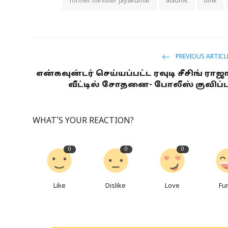
former minister jayakumar
aiadmk
dmk
PREVIOUS ARTICL
என்கவுன்டர் செய்யப்பட்ட ரவுடி சீசிங் ராஜ
வீட்டில் சோதனை- போலீஸ் குவிப்ப
WHAT'S YOUR REACTION?
0
0
0
Like
Dislike
Love
Fu