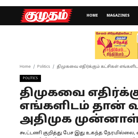
HOME
MAGAZINES
Home
Magazines
Games
Home
Politics
திமுகவை எதிர்க்கும் கட்சிகள் எங்கள
POLITICS
Cinema
திமுகவை எதிர்க்கு
Videos
எங்களிடம் தான் 
Health
அதிமுக முன்னாள்
Sports
கூட்டணி குறித்து பேச இது உகந்த நேரமில்லை,
Special Story