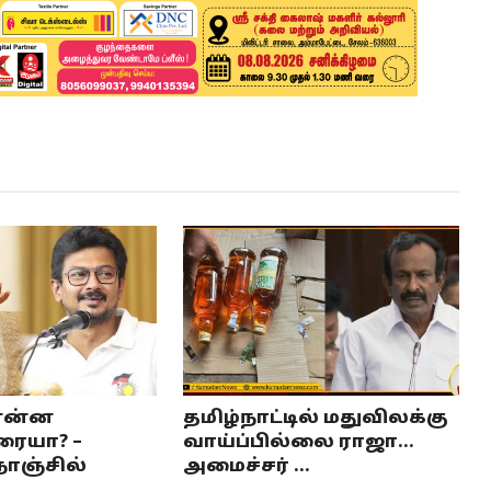
என்ன
தமிழ்நாட்டில் மதுவிலக்கு
ரையா? –
வாய்ப்பில்லை ராஜா...
ாஞ்சில்
அமைச்சர் ...