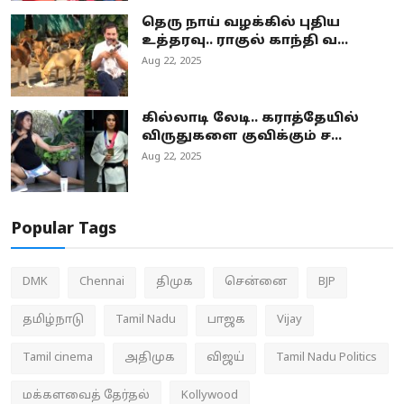
தெரு நாய் வழக்கில் புதிய
உத்தரவு.. ராகுல் காந்தி வ...
Aug 22, 2025
கில்லாடி லேடி.. கராத்தேயில்
விருதுகளை குவிக்கும் ச...
Aug 22, 2025
Popular Tags
DMK
Chennai
திமுக
சென்னை
BJP
தமிழ்நாடு
Tamil Nadu
பாஜக
Vijay
Tamil cinema
அதிமுக
விஜய்
Tamil Nadu Politics
மக்களவைத் தேர்தல்
Kollywood