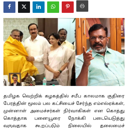
Business
Crime
Tamilnadu
National
World
Astrology
Spirituality
தமிழக வெற்றிக் கழகத்தில் சமீப காலமாக குதிரை
Weather
பேரத்தின் மூலம் பல கட்சியைச் சேர்ந்த எம்எல்ஏக்கள்,
Politics
முன்னாள் அமைச்சர்கள் நிர்வாகிகள் என கொத்து
கொத்தாக பனையூரை நோக்கி படையெடுத்து
வருவதாக கூறப்படும் நிலையில் தலைமைச்