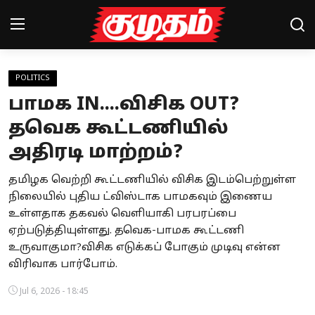
POLITICS
Home
பாமக IN....விசிக OUT?
Magazines
தவெக கூட்டணியில்
அதிரடி மாற்றம்?
Games
தமிழக வெற்றி கூட்டணியில் விசிக இடம்பெற்றுள்ள
Cinema
நிலையில் புதிய ட்விஸ்டாக பாமகவும் இணைய
Videos
உள்ளதாக தகவல் வெளியாகி பரபரப்பை
ஏற்படுத்தியுள்ளது. தவெக-பாமக கூட்டணி
Health
உருவாகுமா?விசிக எடுக்கப் போகும் முடிவு என்ன
விரிவாக பார்போம்.
Sports
Jul 6, 2026 - 18:45
Special Story