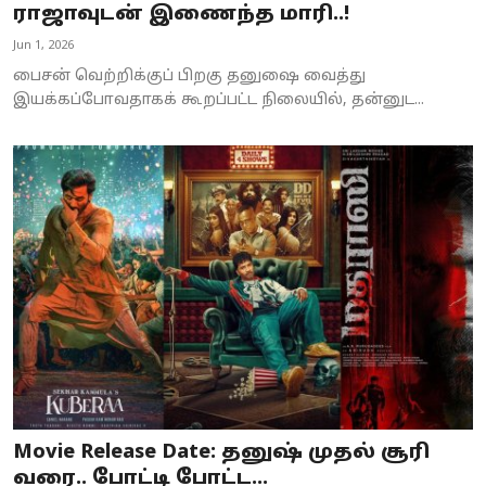
ராஜாவுடன் இணைந்த மாரி..!
Jun 1, 2026
பைசன் வெற்றிக்குப் பிறகு தனுஷை வைத்து
இயக்கப்போவதாகக் கூறப்பட்ட நிலையில், தன்னுட...
Movie Release Date: தனுஷ் முதல் சூரி
வரை.. போட்டி போட்ட...