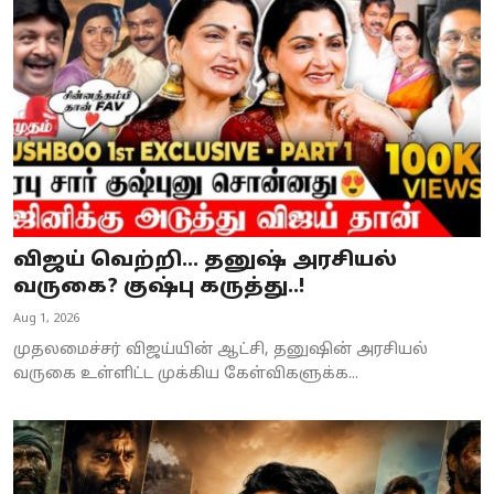
Business
Crime
Tamilnadu
National
World
விஜய் வெற்றி... தனுஷ் அரசியல்
Astrology
வருகை? குஷ்பு கருத்து..!
Aug 1, 2026
Spirituality
முதலமைச்சர் விஜய்யின் ஆட்சி, தனுஷின் அரசியல்
Weather
வருகை உள்ளிட்ட முக்கிய கேள்விகளுக்க...
Politics