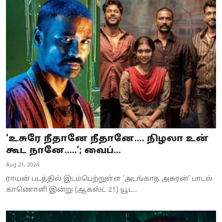
‘உசுரே நீதானே நீதானே.... நிழலா உன்
கூட நானே.....’; வைப்...
Aug 21, 2024
ராயன் படத்தில் இடம்பெற்றுள்ள ’அடங்காத அசுரன்’ பாடல்
காணொளி இன்று (ஆகஸ்ட் 21) யூட...