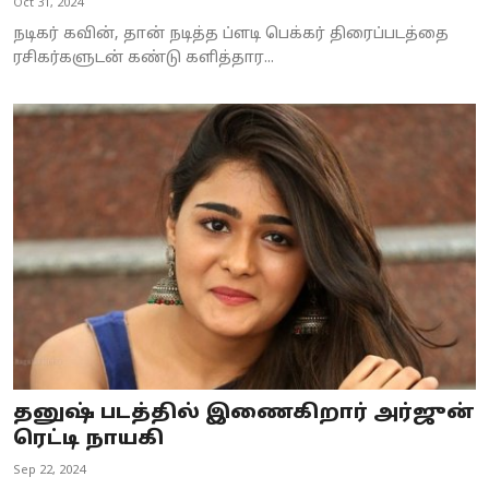
Oct 31, 2024
நடிகர் கவின், தான் நடித்த ப்ளடி பெக்கர் திரைப்படத்தை
ரசிகர்களுடன் கண்டு களித்தார...
தனுஷ் படத்தில் இணைகிறார் அர்ஜுன்
ரெட்டி நாயகி
Sep 22, 2024