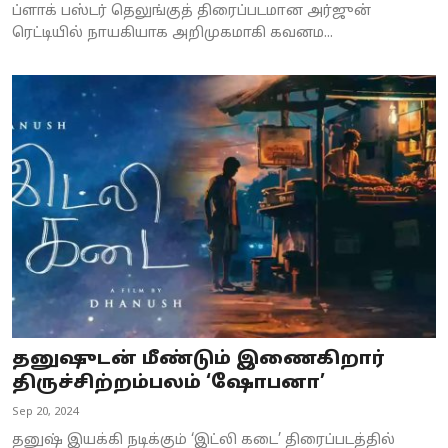
ப்ளாக் பஸ்டர் தெலுங்குத் திரைப்படமான அர்ஜுன்
ரெட்டியில் நாயகியாக அறிமுகமாகி கவனம...
தனுஷுடன் மீண்டும் இணைகிறார்
திருச்சிற்றம்பலம் ‘ஷோபனா’
Sep 20, 2024
தனுஷ் இயக்கி நடிக்கும் ‘இட்லி கடை’ திரைப்படத்தில்