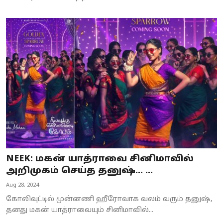
NEEK: மகன் யாத்ராவை சினிமாவில்
அறிமுகம் செய்த தனுஷ்... ...
Aug 28, 2024
கோலிவுட்டில் முன்னணி ஹீரோவாக வலம் வரும் தனுஷ்,
தனது மகன் யாத்ராவையும் சினிமாவில்...