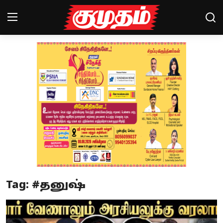
Home
Magazines
Games
Cinema
Videos
Health
Tag: #தனுஷ்
Sports
Special Story