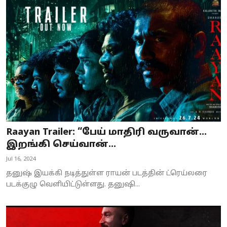
Raayan Trailer: “பேய் மாதிரி வருவான்...
இறங்கி செய்வான்...
Jul 16, 2024
தனுஷ் இயக்கி நடித்துள்ள ராயன் படத்தின் ட்ரெய்லரை
படக்குழு வெளியிட்டுள்ளது. தனுஷி...