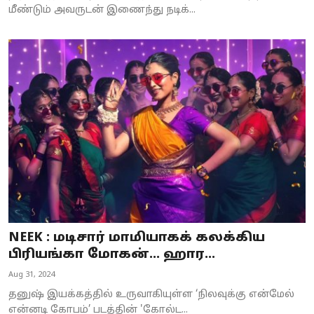
மீண்டும் அவருடன் இணைந்து நடிக்...
NEEK : மடிசார் மாமியாகக் கலக்கிய
பிரியங்கா மோகன்... ஹார...
Aug 31, 2024
தனுஷ் இயக்கத்தில் உருவாகியுள்ள ‘நிலவுக்கு என்மேல்
என்னடி கோபம்’ படத்தின் 'கோல்ட...