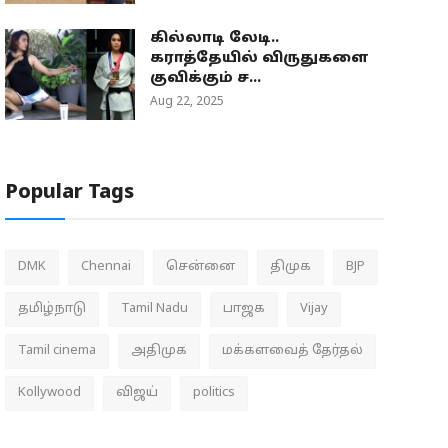
கில்லாடி லேடி..
கராத்தேயில் விருதுகளை
குவிக்கும் ச...
Aug 22, 2025
Popular Tags
DMK
Chennai
சென்னை
திமுக
BJP
தமிழ்நாடு
Tamil Nadu
பாஜக
Vijay
Tamil cinema
அதிமுக
மக்களவைத் தேர்தல்
Kollywood
விஜய்
politics