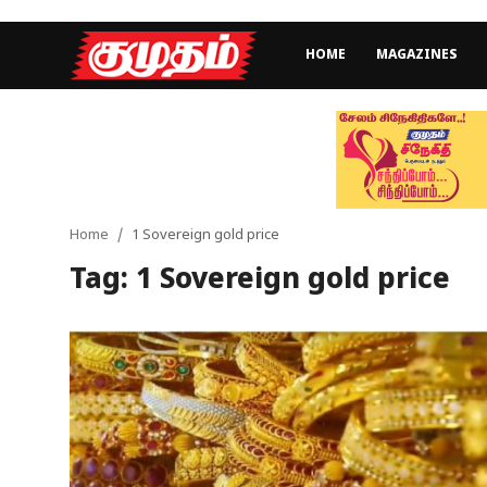
HOME
MAGAZINES
Home
Magazines
Games
Home
1 Sovereign gold price
Tag: 1 Sovereign gold price
Cinema
Videos
Health
Sports
Special Story