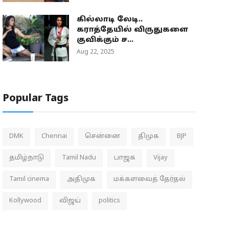
கில்லாடி லேடி..
கராத்தேயில் விருதுகளை
குவிக்கும் ச...
Aug 22, 2025
Popular Tags
DMK
Chennai
சென்னை
திமுக
BJP
தமிழ்நாடு
Tamil Nadu
பாஜக
Vijay
Tamil cinema
அதிமுக
மக்களவைத் தேர்தல்
Kollywood
விஜய்
politics