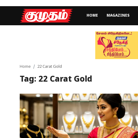
HOME
MAGAZINES
Home
Magazines
Games
Home
22 Carat Gold
Tag: 22 Carat Gold
Cinema
Videos
Health
Sports
Special Story