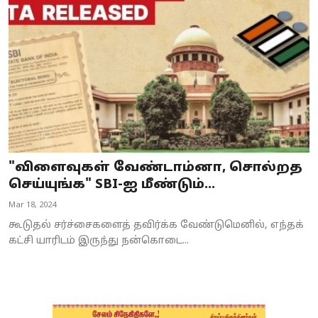
Business
Crime
Tamilnadu
National
World
"விளைவுகள் வேண்டாம்னா, சொல்றத
Astrology
செய்யுங்க" SBI-ஐ மீண்டும்...
Mar 18, 2024
Spirituality
கூடுதல் சர்ச்சைகளைத் தவிர்க்க வேண்டுமெனில், எந்தக்
Weather
கட்சி யாரிடம் இருந்து நன்கொடை...
Politics