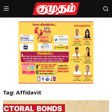
Home
Magazines
Games
Cinema
Videos
Health
Tag: Affidavit
Sports
Special Story