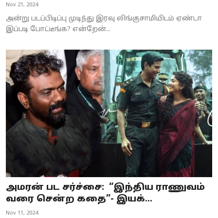
Nov 21, 2024
அன்று படப்பிடிப்பு முடிந்து இரவு லிங்குசாமியிடம் ஏண்டா
இப்படி போட்டீங்க? என்றேன்...
அமரன் பட சர்ச்சை: “இந்திய ராணுவம்
வரை சென்ற கதை”- இயக்...
Nov 11, 2024