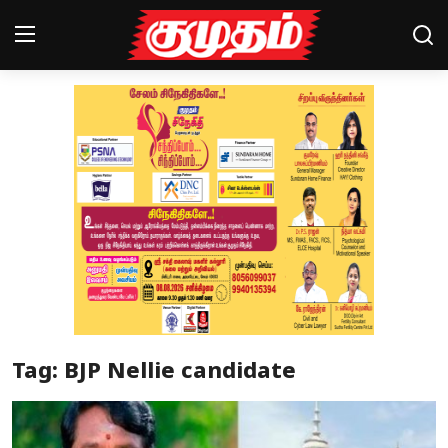
Home
Magazines
Games
Cinema
Videos
Health
Tag: BJP Nellie candidate
Sports
Special Story