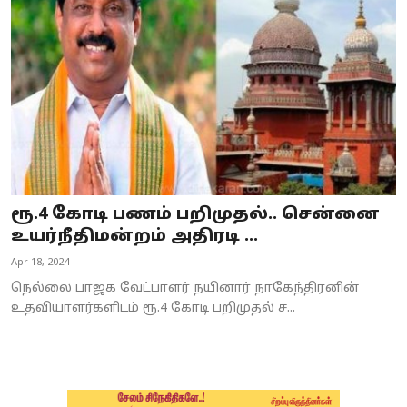
Business
Crime
Tamilnadu
National
World
ரூ.4 கோடி பணம் பறிமுதல்.. சென்னை
Astrology
உயர்நீதிமன்றம் அதிரடி ...
Apr 18, 2024
Spirituality
நெல்லை பாஜக வேட்பாளர் நயினார் நாகேந்திரனின்
Weather
உதவியாளர்களிடம் ரூ.4 கோடி பறிமுதல் ச...
Politics