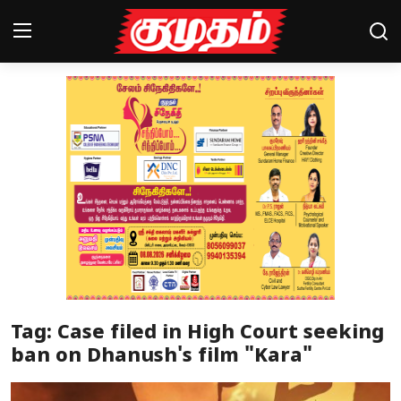
Home
Magazines
Games
Cinema
Videos
Health
Tag: Case filed in High Court seeking
Sports
ban on Dhanush's film "Kara"
Special Story