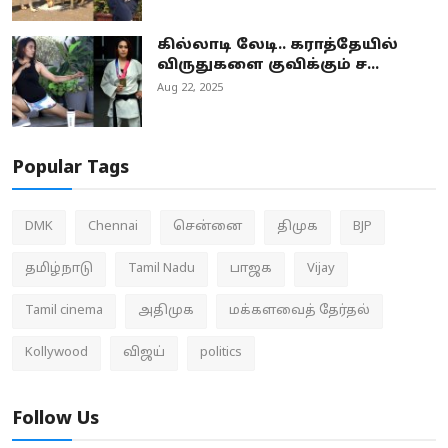
கில்லாடி லேடி.. கராத்தேயில்
விருதுகளை குவிக்கும் ச...
Aug 22, 2025
Popular Tags
DMK
Chennai
சென்னை
திமுக
BJP
தமிழ்நாடு
Tamil Nadu
பாஜக
Vijay
Tamil cinema
அதிமுக
மக்களவைத் தேர்தல்
Kollywood
விஜய்
politics
Follow Us