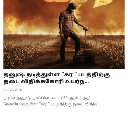
Business
Crime
Tamilnadu
National
World
Astrology
தனுஷ் நடித்துள்ள "கர " படத்திற்கு
தடை விதிக்ககோரி உயர்ந...
Spirituality
Apr 27, 2026
Weather
நடிகர் தனுஷ் நடிப்பில் வரும் 30-ஆம் தேதி
வெளியாகவுள்ள "கர " படத்திற்கு தடை விதிக...
Politics